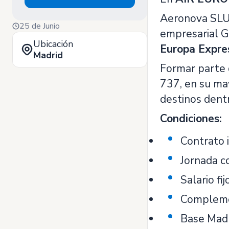
Aeronova SLU,
25 de Junio
empresarial G
Ubicación
Europa Expre
Madrid
Formar parte 
737, en su may
destinos dent
Condiciones:
Contrato i
Jornada c
Salario fi
Complemen
Base Madr