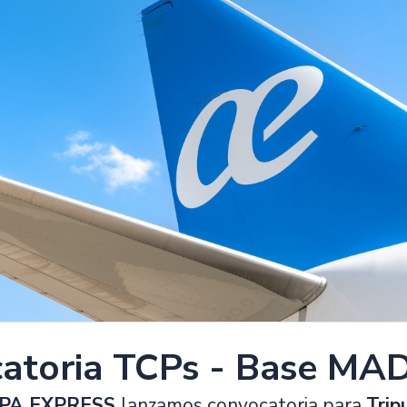
atoria TCPs - Base MA
OPA EXPRESS
lanzamos convocatoria para
Trip